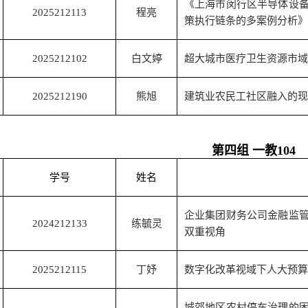
《上海市闵行区半导体设
2025212113
程亮
策执行链条的多案例分析》
2025212102
白文婷
超大城市医疗卫生资源市域
2025212190
熊旭
建筑业农民工社区融入的现
第四组 一教
104
学号
姓名
企业集团财务公司金融监
2024212133
练毓灵
双重视角
2025212115
丁妤
数字化改革视域下人大预算
城郊地区农村停车治理的