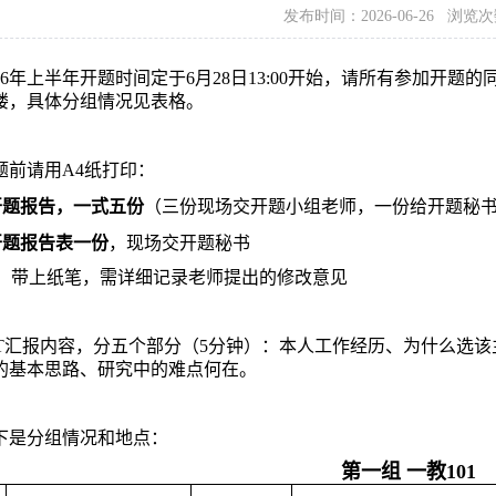
发布时间：2026-06-26
浏览次
6
年上半年开题时间定于
6
月
2
8
日
13:00
开始，请所有参加开题的
楼，具体分组情况见表格。
题前请用
A4
纸打印：
开题报告，一式五份
（三份现场交开题小组老师，一份给开题秘
开题报告表一份
，现场交开题秘书
：带上纸笔，需详细记录老师提出的修改意见
T
汇报内容，分五个部分（
5
分钟）：本人工作经历、为什么选该
的基本思路、研究中的难点何在。
下是分组情况和地点：
第一组 一教
101