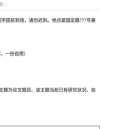
数：
同学提前到场，请勿迟到。地点是国定路
777
号第
书，一份自用）
主题为论文题目、该主题当前已有研究状况、自