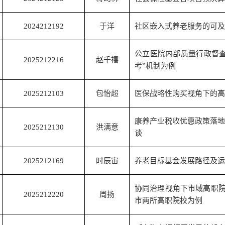
2024212192
于洋
社区嵌入式养老服务的可及
公立医院内部质量行政督查
2025212216
赵千禧
考”机制为例
2025212103
包怡超
医保战略性购买视角下的高
康养产业税收优惠政策落地
2025212130
洪满意
谈
2025212169
时辰宙
养老目标基金发展路径及运
协同治理视角下市域高职
2025212220
周扬
市两所高职院校为例