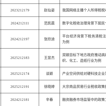
2023212179
赵仙姿
我国网络主播个人所得税税
2024212111
范凯晨
数字化税收治理背景下居民
平台经济背景下税务清税
2024212197
张欣迪
为例
双碳目标下地方政府推动高
2025212183
王昱杰
织、化工、造纸行业为例
2025212174
谈颖
产业空间供给对硬科技企业
2025212191
徐晓婷
大宗商品贸易行业税收政策
2024212181
辛春
融资融券市场监管中的政策