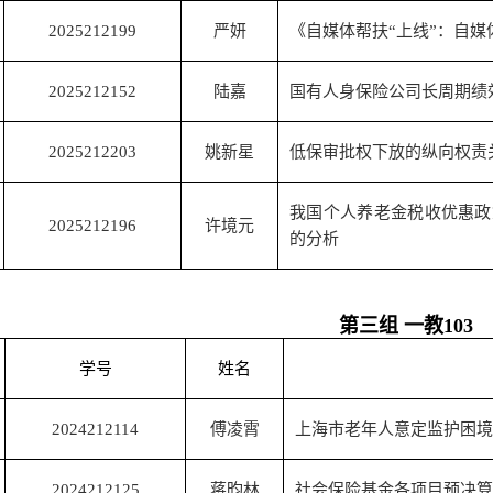
2025212199
严妍
《自媒体帮扶“上线”：自
2025212152
陆嘉
国有人身保险公司长周期绩
2025212203
姚新星
低保审批权下放的纵向权责
我国个人养老金税收优惠政
2025212196
许境元
的分析
第三组 一教
103
学号
姓名
2024212114
傅凌霄
上海市老年人意定监护困境
2024212125
蒋昀林
社会保险基金各项目预决算