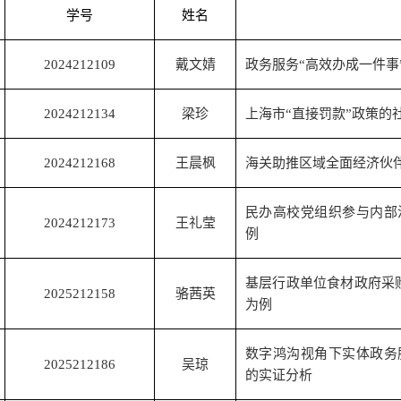
学号
姓名
2024212109
戴文婧
政务服务“高效办成一件事
2024212134
梁珍
上海市“直接罚款”政策的
2024212168
王晨枫
海关助推区域全面经济伙
民办高校党组织参与内部
2024212173
王礼莹
例
基层行政单位食材政府采
2025212158
骆茜英
为例
数字鸿沟视角下实体政务
2025212186
吴琼
的实证分析