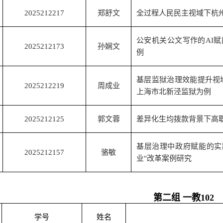
2025212217
郑舒文
全过程人民民主视域下杭
公安机关公文写作的
AI
赋
2025212173
孙娴文
例
基层监狱治理效能提升视
2025212219
周成业
上海市北新泾监狱为例
2025212125
郭文蓉
差异化生均拨款背景下高
基层治理中政府赋能的实
2025212157
骆敏
业
"
改革案例研究
第二组 一教
102
学号
姓名